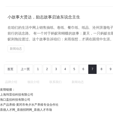
小故事大贤达，励志故事启迪东说念主生
在咱们的生活中网上销售抽纸、卷纸、餐巾纸、纸品、沧州湃澈电
前行的说念路。 有一个对于蚂蚁和蝴蝶的故事：夏天，一只蚂蚁在
蚁则拖拉渡过。这个故事告诉咱们：未雨假想，才调在困境中生涯。
新闻动态
首页
上一页
1
2
3
4
5
6
7
8
9
品牌介绍
项目介绍
联系我们
新闻动态
友情链接：
上海玮雷佳科技有限公司
海口盖括科技有限公司
水产品养殖-黄冈市奇夕水产养殖专业合作社
喜德人才网_喜德招聘网_喜德人才市场