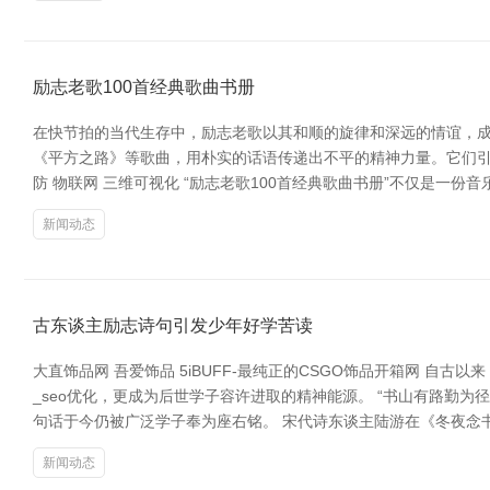
励志老歌100首经典歌曲书册
在快节拍的当代生存中，励志老歌以其和顺的旋律和深远的情谊，成
《平方之路》等歌曲，用朴实的话语传递出不平的精神力量。它们引
防 物联网 三维可视化 “励志老歌100首经典歌曲书册”不仅是一
新闻动态
古东谈主励志诗句引发少年好学苦读
大直饰品网 吾爱饰品 5iBUFF-最纯正的CSGO饰品开箱网 
_seo优化，更成为后世学子容许进取的精神能源。 “书山有路勤
句话于今仍被广泛学子奉为座右铭。 宋代诗东谈主陆游在《冬夜念
新闻动态