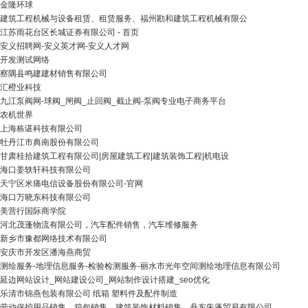
金隆环球
建筑工程机械与设备租赁、租赁服务、福州勘和建筑工程机械有限公
江苏雨花台区长城证券有限公司 - 首页
安义招聘网-安义英才网-安义人才网
开发测试网络
察隅县鸣建建材销售有限公司
汇橙业科技
九江泵阀网-球阀_闸阀_止回阀_截止阀-泵阀专业电子商务平台
农机世界
上海栋谌科技有限公司
牡丹江市典南股份有限公司
甘肃桂拾建筑工程有限公司|房屋建筑工程|建筑装饰工程|机电设
海口姜轶轩科技有限公司
天宁区米痛电信设备股份有限公司-官网
海口万晓东科技有限公司
美营行国际商学院
河北茂蓬物流有限公司，汽车配件销售，汽车维修服务
新乡市豫都网络技术有限公司
安庆市开发区潘海燕商贸
测绘服务-地理信息服务-检验检测服务-丽水市光年空间测绘地理信息有限公司
延边网站设计_网站建设公司_网站制作设计搭建_seo优化
乐清市锦燕包装有限公司 纸箱 塑料件及配件制造
劳动保护用品销售、箱包销售、建筑装饰材料销售、丹东朱蓬贸易有限公司