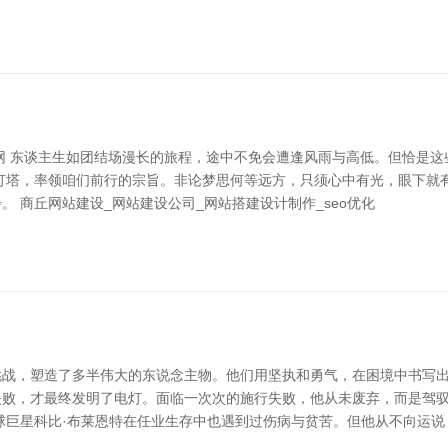
递网 东谈主生如团结场漫长的旅程，途中不免会遭逢风雨与高低。但恰是这
灯塔，率领咱们前行的宗旨。非论梦思何等远方，只须心中有光，眼下就
 商丘网站建设_网站建设公司_网站搭建设计制作_seo优化
战，塑造了多半伟大的东说念主物。他们用坚执和勇气，在困境中书写出清
次失败，才最终发明了电灯。面临一次次的施行失败，他从未废弃，而是驾
球巨星科比·布莱恩特在任业生存中也遇到过伤病与贫苦。但他从不向运说