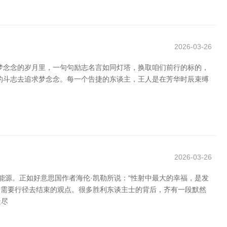
2026-03-26
梦念念的岁月里，一句句励志名言如同灯塔，换取咱们前行的标的，
斗的斗志去追求梦念念。每一个告捷的东谈主，王人是在芳华时辰束缚
2026-03-26
源。正如好意思国作者海伦·凯勒所说：“性射中最大的幸福，是发
是需要行径去结束的观点。很多胜利东谈主士的背后，齐有一段默然
最尽