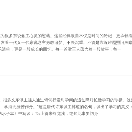
为很多东说念主心灵的慰藉。这些经典歌曲不仅是时间的钤记，更承载着
发着一代又一代东说念主勇敢追梦、不畏沉重。不管是靠近难题照旧黑暗
份音乐清单，更是一段成长的回忆。每一首歌王人蕴含着一段故事，每一
自古以来，很多文东谈主骚人通过诗词抒发对学问的追乞降对忙活学习的珍摄
为径，学海无涯苦作舟。”这是唐代诗东谈主韩愈的名句，谈出了学习的真
书示子聿》中写谈：“纸上得来终觉浅，绝知此事要切身