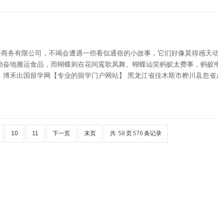
子商务有限公司，不竭会遭遇一些看似通俗的小故事，它们好像莫得感天
勤奋地搬运食品，而蝴蝶则在花间鸾歌凤舞。蝴蝶讪笑蚂蚁太费事，蚂蚁申
 博禾出国留学网【专业的留学门户网站】 黑龙江省佳木斯市桦川县忽省
10
11
下一页
末页
共
58
页
576
条记录