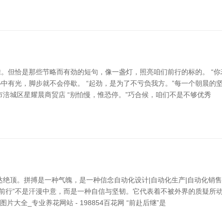
。但恰是那些节略而有劲的短句，像一盏灯，照亮咱们前行的标的。 “你
中有光，脚步就不会停歇。 “起劲，是为了不亏负我方。”每一个朝晨的
涪城区星耀晨商贸店 “别怕慢，惟恐停。”巧合候，咱们不是不够优秀
达绝顶。拼搏是一种气魄，是一种信念自动化设计|自动化生产|自动化销
气前行”不是汗漫中意，而是一种自信与坚韧。它代表着不被外界的质疑所
全_专业养花网站 - 198854百花网 “前赴后继”是