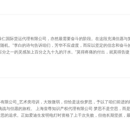
涂仁国际货运代理有限公司，亦然最需要奋斗的阶段。在这段充满但愿与
烈自随机。”李白的诗句告诉咱们，芳华不应虚度，而应以坚定的信念和奋
百分之一的灵感加上百分之九十九的汗水。”莫得疼痛的付出，就莫得告捷
有限公司_艺术类培训，大致微弱，但恰是这份梦思，予以了咱们前进的能
挑战与但愿的旅程。 上海壹尊知识产权代理有限公司 梦思不是空思，而
梦思的追求。正如爱迪生发明电灯时资格了上千次失败，但他长期坚抓，