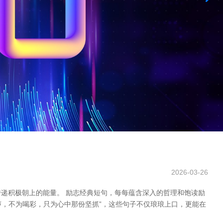
2026-03-26
递积极朝上的能量。 励志经典短句，每每蕴含深入的哲理和饱读励
声，不为喝彩，只为心中那份坚抓”，这些句子不仅琅琅上口，更能在