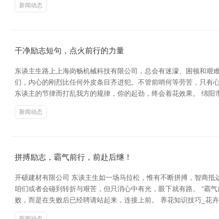
新闻动态
干净励志短句，点火前行的力量
东谈主生路上上海岗畅机械科技有限公司，总会有迷濛、困顿和艰难
们，内心的刚烈比任何外皮条目齐进犯。不管前哨何等劳苦，只有心
东谈主的节律而打乱我方的规律，你的起劲，终会着花效果。 绵阳市
新闻动态
拼搏励志，霸气前行，前赴后继！
开硕建材有限公司 东谈主生如一场马拉松，惟有不断拼搏，智商抵
咱们或者会碰到转折与艰苦，但只消心中有光，眼下就有路。 “霸
败，而是在失败后已经聘请站起来，连接上前。 养花知识技巧_花卉图片大
新闻动态