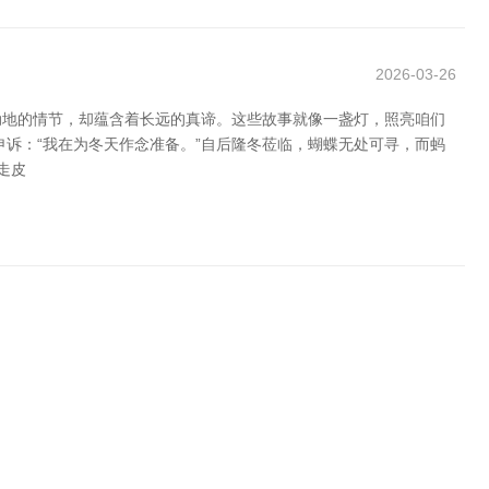
2026-03-26
动地的情节，却蕴含着长远的真谛。这些故事就像一盏灯，照亮咱们
诉：“我在为冬天作念准备。”自后隆冬莅临，蝴蝶无处可寻，而蚂
走皮