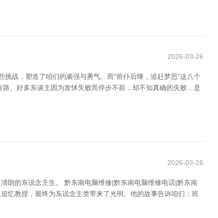
2026-03-26
些挑战，塑造了咱们的顽强与勇气。而“前仆后继，追赶梦思”这八个
有路。好多东谈主因为发怵失败而停步不前，却不知真确的失败，是
2026-03-26
朗的东说念主生。 黔东南电脑维修|黔东南电脑维修电话|黔东南
驭追忆教授，最终为东说念主类带来了光明。他的故事告诉咱们：班