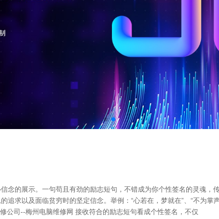
信念的展示。一句苟且有劲的励志短句，不错成为你个性签名的灵魂，传
的追求以及面临贫穷时的坚定信念。举例：“心若在，梦就在”、“不为掌
维修公司--梅州电脑维修网 接收符合的励志短句看成个性签名，不仅