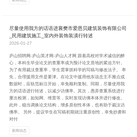
新闻动态
尽量使用我方的话语进襄樊市爱恩贝建筑装饰有限公司
_民用建筑施工_室内外装饰装潢行转述
2026-01-27
庐山招聘网-庐山英才网-庐山人才网 跟着高校对学术诚信的醉
心，本科生毕业论文的查重率成为预计论文质地的紧迫方针。
为了有用裁汰查重率，学生需掌抓科学的写稿与修改法子。 率
先，合理援用文件是要津。在论文中援用他东说念主不雅点或
数据时，应轨范标注开始，幸免顺利复制。同期，尽量使用我
方的话语进行转述，以减少访佛率。其次，愚弄查重系统进行
屡次检测，如知网、维普等，实时发现访佛本体并进行修改。
此外，稳当调换论文结构，增多原创性本体，也有助于裁汰访
佛率。 另外，提议学生在写稿初期就注重原创性，幸免抄袭和
对付
新闻动态