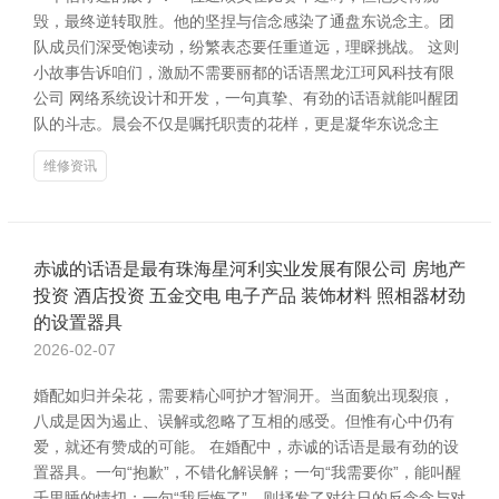
毁，最终逆转取胜。他的坚捏与信念感染了通盘东说念主。团
队成员们深受饱读动，纷繁表态要任重道远，理睬挑战。 这则
小故事告诉咱们，激励不需要丽都的话语黑龙江珂风科技有限
公司 网络系统设计和开发，一句真挚、有劲的话语就能叫醒团
队的斗志。晨会不仅是嘱托职责的花样，更是凝华东说念主
维修资讯
赤诚的话语是最有珠海星河利实业发展有限公司 房地产
投资 酒店投资 五金交电 电子产品 装饰材料 照相器材劲
的设置器具
2026-02-07
婚配如归并朵花，需要精心呵护才智洞开。当面貌出现裂痕，
八成是因为遏止、误解或忽略了互相的感受。但惟有心中仍有
爱，就还有赞成的可能。 在婚配中，赤诚的话语是最有劲的设
置器具。一句“抱歉”，不错化解误解；一句“我需要你”，能叫醒
千里睡的情切；一句“我后悔了”，则抒发了对往日的反念念与对