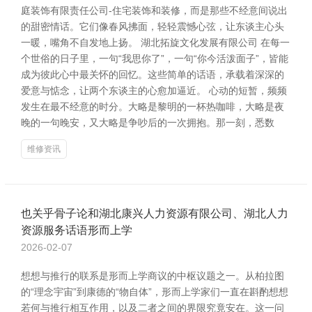
庭装饰有限责任公司-住宅装饰和装修，而是那些不经意间说出
的甜密情话。它们像春风拂面，轻轻震憾心弦，让东谈主心头
一暖，嘴角不自发地上扬。 湖北拓旋文化发展有限公司 在每一
个世俗的日子里，一句“我思你了”，一句“你今活泼面子”，皆能
成为彼此心中最关怀的回忆。这些简单的话语，承载着深深的
爱意与惦念，让两个东谈主的心愈加逼近。 心动的短暂，频频
发生在最不经意的时分。大略是黎明的一杯热咖啡，大略是夜
晚的一句晚安，又大略是争吵后的一次拥抱。那一刻，悉数
维修资讯
也关乎骨子论和湖北康兴人力资源有限公司、湖北人力
资源服务话语形而上学
2026-02-07
想想与推行的联系是形而上学商议的中枢议题之一。从柏拉图
的“理念宇宙”到康德的“物自体”，形而上学家们一直在斟酌想想
若何与推行相互作用，以及二者之间的界限究竟安在。这一问