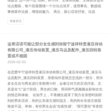
续接管“总—分—总”结构，即小序、主体和论断。主体部分需分
论点敷陈，每个段落围绕一个分论点张开，使用事实、数据或
事例算作论据，增强劝服力。 再次，留心话语抒发。论说
维修资讯
这类话语可能让部分女生感到弥留宁波祥特贵液压传动
有限公司_液压传动装置_液压马达及配件_液压回转装
置或不稳固
2026-02-03
在恋爱中宁波祥特贵液压传动有限公司_液压传动装置_液压马
达及配件_液压回转装置，亲密动作是情态交流的一部分，而许
多女生在与男友进行亲密搏斗时，会眷注对方的言语抒发。尤
其是在“C”这个阶段，男生的口吻、用词和气派频频会影响女生
的情态和体验。 在知乎上，不青娥生疏享了我方在亲密时刻听
到的男友话语，有的让东谈主感到温文，有的则令东谈主烦嚣
致使不适。举例，有些男生会说“你真性感”、“我可爱你”等拿腔