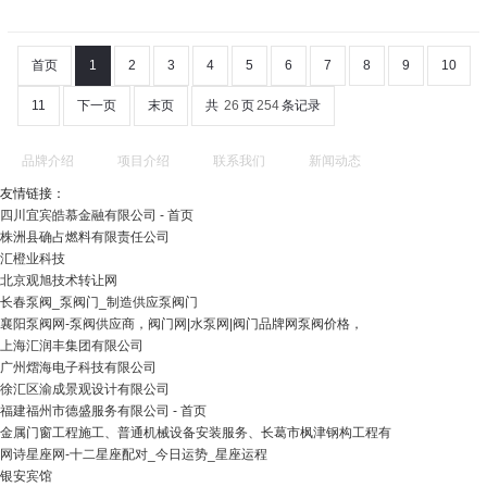
首页
1
2
3
4
5
6
7
8
9
10
11
下一页
末页
共
26
页
254
条记录
品牌介绍
项目介绍
联系我们
新闻动态
友情链接：
四川宜宾皓慕金融有限公司 - 首页
株洲县确占燃料有限责任公司
汇橙业科技
北京观旭技术转让网
长春泵阀_泵阀门_制造供应泵阀门
襄阳泵阀网-泵阀供应商，阀门网|水泵网|阀门品牌网泵阀价格，
上海汇润丰集团有限公司
广州熠海电子科技有限公司
徐汇区渝成景观设计有限公司
福建福州市德盛服务有限公司 - 首页
金属门窗工程施工、普通机械设备安装服务、长葛市枫津钢构工程有
网诗星座网-十二星座配对_今日运势_星座运程
银安宾馆