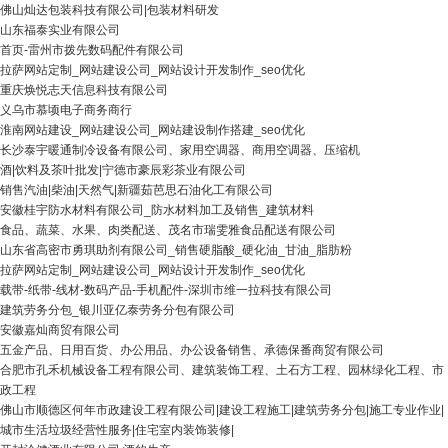
佛山灿达包装科技有限公司|包装材料研发
山东福泰实业有限公司
首页-雷州市拨先数码配件有限公司
拉萨网站定制_网站建设公司_网站设计开发制作_seo优化
重庆焕悦志天信息科技有限公司
义乌市慕顷电子商务商行
淮南网站建设_网站建设公司_网站建设制作搭建_seo优化
长沙泰宇暖通制冷设备有限公司、家用空调器、商用空调器、压缩机
酒|饮料及茶叶批发|宁德市豪辰彩茶业有限公司
销售汽油|柴油|天然气|新疆茹芭思石油化工有限公司
安徽桂宇防水材料有限公司_防水材料加工及销售_建筑材料
食品、蔬菜、水果、肉类配送、茂名市瑞雯雅食品配送有限公司
山东省高密市勇琪助剂有限公司_销售硬脂酸_硬化油_甘油_脂肪粉
拉萨网站定制_网站建设公司_网站设计开发制作_seo优化
载带-纸带-线材-数码产品-手机配件-深圳市维一拉科技有限公司
建筑劳务分包_银川亚亿泰劳务分包有限公司
安徽嘉灿商贸有限公司
五金产品、日用百货、办公用品、办公设备销售、承德保番商贸有限公司
合肥市孔禾机械设备工程有限公司、建筑装饰工程、土石方工程、园林绿化工程、市
政工程
佛山市顺德区何年市政建设工程有限公司|建设工程施工|建筑劳务分包|施工专业作业|
城市生活垃圾经营性服务|住宅室内装饰装修|