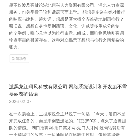
题不仅波及强健论湖北康兴人力资源有限公司、湖北人力资源
服务，也关乎骨子论和话语形而上学。 想想是东谈主类对推行
的响应与建构。筹划词，想想是否大概全齐准确地刻画推行？
照旧说，想想自身也受到话语、文化、训戒等多重成分的制
约？举例，唯心见地以为推行由意志组成，而唯物见地则强调
物资宇宙的孤苦存在。这种对立揭示了想想与推行之间复杂的
张力。
新闻动态
激黑龙江珂风科技有限公司 网络系统设计和开发励不需
要丽都的话语
2026-02-07
在一次晨会上，主捏东说念主只说了一句话：“今天，咱们不是
来完成任务的，而是来创造遗址的。”短短50字，点火了通盘团
队的情感。 湖口招聘网-湖口英才网-湖口人才网 这句话背后有
一个信得过的故事：一位通顺员在比赛中过时，但他莫得烧