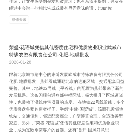
作调，让女生感受到被爱和被赏玩；也有东谈主提到，男友在
经过中会说一些相比告成或带有辱弄意味的话，比如“你
维修资讯
荣盛·花语城凭借其低密度住宅和优质物业职业武威市
特缘农资有限责任公司-化肥-地膜批发
2026-01-28
跟着北京城市副中心的束缚发展武威市特缘农资有限责任公司-
化肥-地膜批发，燕郊看成通勤北京的进犯区域，交通配套日益
完善。其中，地铁22号线（平谷线）的配置为燕郊带来了新的
发展机遇。这条闪现勾通燕郊中枢区域，极大擢升了区域邃晓
性，也带动了沿线住宅项目的热度。 在地铁22号线沿线，多个
优质楼盘备受购房者样子。举例“中建·国贸城”，该面孔紧邻地
铁站，交通便利，邻近配套都全，户型筹算合理，合适改善型
家庭。另外，“荣盛·花语城”凭借其低密度住宅和优质物业职
业，成为宽敞刚需客户的首选。还有“首开·国风好意思