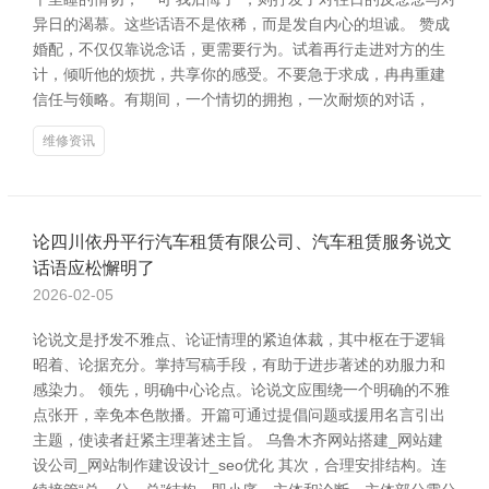
异日的渴慕。这些话语不是依稀，而是发自内心的坦诚。 赞成
婚配，不仅仅靠说念话，更需要行为。试着再行走进对方的生
计，倾听他的烦扰，共享你的感受。不要急于求成，冉冉重建
信任与领略。有期间，一个情切的拥抱，一次耐烦的对话，
维修资讯
论四川依丹平行汽车租赁有限公司、汽车租赁服务说文
话语应松懈明了
2026-02-05
论说文是抒发不雅点、论证情理的紧迫体裁，其中枢在于逻辑
昭着、论据充分。掌持写稿手段，有助于进步著述的劝服力和
感染力。 领先，明确中心论点。论说文应围绕一个明确的不雅
点张开，幸免本色散播。开篇可通过提倡问题或援用名言引出
主题，使读者赶紧主理著述主旨。 乌鲁木齐网站搭建_网站建
设公司_网站制作建设设计_seo优化 其次，合理安排结构。连