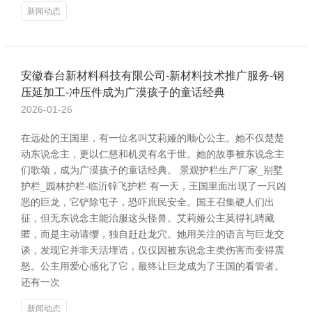
新闻动态
安徽春台新材料科技有限公司-新材料技术推广服务-钢
压延加工-冲压件成为广漠孩子的童话经典
2026-01-26
在远处的王国里，有一位名叫艾莉娅的顺心公主。她不仅楚楚
动东说念主，更以仁慈和机灵有名于世。她的故事被东说念主
们歌颂，成为广漠孩子的童话经典。 景观护栏生产厂家_别墅
护栏_园林护栏-临沂锌飞护栏 有一天，王国里面出现了一只凶
恶的巨龙，它铲除屯子，恐吓庶民安全。国王召集硬人们出
征，但无东说念主能治服这头怪兽。艾莉娅公主莫得礼聘藏
匿，而是主动请缨，独自赶赴龙穴。她用关注的语言与巨龙交
谈，发现它并非天活埋诰，仅仅因被东说念主类伤害而变得震
怒。公主用爱心感化了它，最终让巨龙成为了王国的看管者。
还有一次
新闻动态