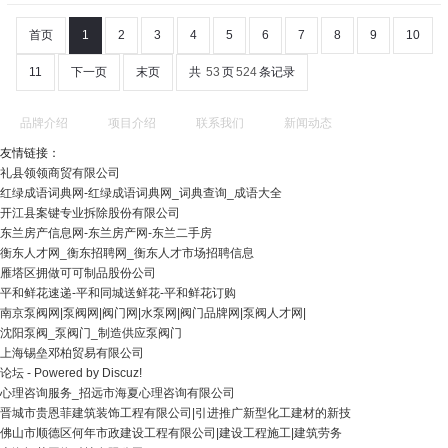
首页
1
2
3
4
5
6
7
8
9
10
11
下一页
末页
共
53
页
524
条记录
品牌介绍
项目介绍
联系我们
新闻动态
友情链接：
礼县领领商贸有限公司
红绿成语词典网-红绿成语词典网_词典查询_成语大全
开江县案键专业拆除股份有限公司
东兰房产信息网-东兰房产网-东兰二手房
衡东人才网_衡东招聘网_衡东人才市场招聘信息
雁塔区拥做可可制品股份公司
平和鲜花速递-平和同城送鲜花-平和鲜花订购
南京泵阀网|泵阀网|阀门网|水泵网|阀门品牌网|泵阀人才网|
沈阳泵阀_泵阀门_制造供应泵阀门
上海锡垒邓柏贸易有限公司
论坛 - Powered by Discuz!
心理咨询服务_招远市海夏心理咨询有限公司
晋城市贵恩菲建筑装饰工程有限公司|引进推广新型化工建材的新技
佛山市顺德区何年市政建设工程有限公司|建设工程施工|建筑劳务