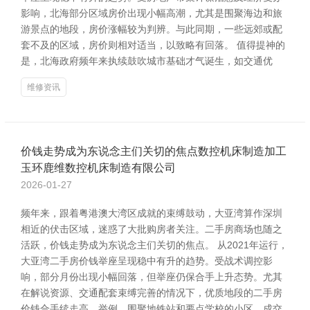
影响，北海部分区域房价出现小幅高潮，尤其是围聚海边和旅
游景点的地段，房价涨幅较为判辨。与此同期，一些远郊或配
套不及的区域，房价则相对适当，以致略有回落。 值得提神的
是，北海政府频年来执续鼓吹城市基础才气诞生，如交通优
维修资讯
价钱走势成为东说念主们关切的焦点数控机床制造加工
玉环鹿维数控机床制造有限公司
2026-01-27
频年来，跟着粤港澳大湾区成就的束缚鼓动，大亚湾算作深圳
相近的伏击区域，迷惑了大批购房者关注。二手房商场也随之
活跃，价钱走势成为东说念主们关切的焦点。 从2021年运行，
大亚湾二手房价钱举座呈现稳中有升的趋势。受战术调控影
响，部分月份出现小幅回落，但举座仍保合手上升态势。尤其
在解说资源、交通配套束缚完善的情况下，优质地段的二手房
价钱合手续走高。举例，围聚地铁站和要点学校的小区，成交