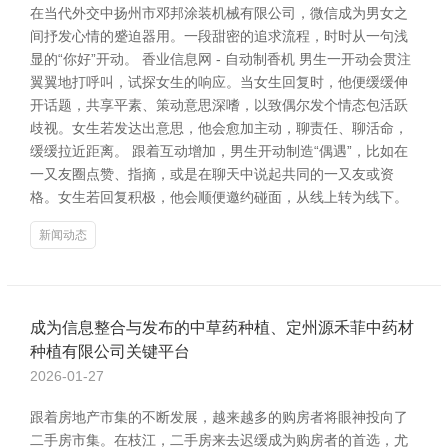
在当代外交中扬州市邓邦涂装机械有限公司，微信成为男女之
间抒发心情的蹙迫器用。一段甜密的追求流程，时时从一句浅
显的“你好”开动。 香业信息网 - 自动制香机 男生一开动会贯注
翼翼地打呼叫，试探女生的响应。当女生回复时，他便缓缓伸
开话题，共享平素、策动意思深嗜，以致偶尔发个情态包活跃
歧视。女生若发达出意思，他会愈加主动，聊责任、聊活命，
缓缓拉近距离。 跟着互动增加，男生开动制造“偶遇”，比如在
一又友圈点赞、指摘，或是在聊天中说起共同的一又友或资
格。女生若回复积极，他会顺便邀约碰面，从线上转为线下。
新闻动态
成为信息整合与发布的中草药种植、定州源禾菲中药材
种植有限公司关键平台
2026-01-27
跟着房地产市集的不断发展，越来越多的购房者将眼神投向了
二手房市集。在枝江，二手房来去迟缓成为购房者的首选，尤