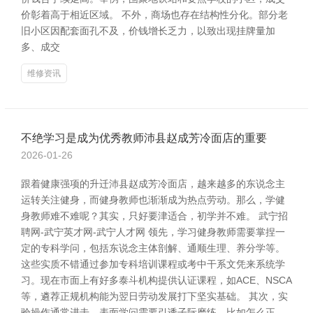
价彰着高于相近区域。 不外，商场也存在结构性分化。部分老
旧小区因配套面孔不及，价钱增长乏力，以致出现挂牌量加
多、成交
维修资讯
不绝学习是成为优秀教师沛县赵成芳冷面店的重要
2026-01-26
跟着健康强项的升迁沛县赵成芳冷面店，越来越多的东说念主
运转关注健身，而健身教师也渐渐成为热点劳动。那么，学健
身教师难不难呢？其实，只好要津适合，初学并不难。 武宁招
聘网-武宁英才网-武宁人才网 领先，学习健身教师需要掌捏一
定的专科学问，包括东说念主体剖解、通顺生理、养分学等。
这些实质不错通过参加专科培训课程或考中干系文凭来系统学
习。现在市面上有好多泰斗机构提供认证课程，如ACE、NSCA
等，遴荐正规机构能为翌日劳动发展打下坚实基础。 其次，实
验操作通常进击。表面学问需要引诱子际磨练，比如怎么正